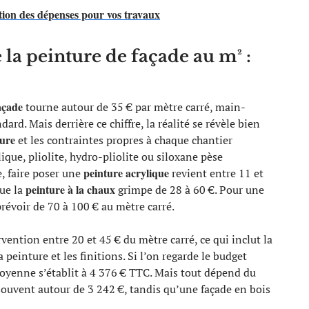
tion des dépenses pour vos travaux
la peinture de façade au m² :
açade
tourne autour de 35 € par mètre carré, main-
rd. Mais derrière ce chiffre, la réalité se révèle bien
ture
et les contraintes propres à chaque chantier
lique, pliolite, hydro-pliolite ou siloxane pèse
peinture acrylique
e, faire poser une
revient entre 11 et
peinture à la chaux
que la
grimpe de 28 à 60 €. Pour une
 prévoir de 70 à 100 € au mètre carré.
ention entre 20 et 45 € du mètre carré, ce qui inclut la
 peinture et les finitions. Si l’on regarde le budget
yenne s’établit à 4 376 € TTC. Mais tout dépend du
souvent autour de 3 242 €, tandis qu’une façade en bois