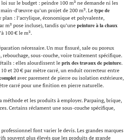
loi sur le budget : peindre 100 m² ne demande ni les
type de
 main-d’œuvre qu’un projet de 200 m². Le
r plan : l’acrylique, économique et polyvalente,
peinture à la chaux
 par m² pose incluse), tandis qu’une
’à 100 € le m².
paration nécessaire. Un mur fissuré, sale ou poreux
, rebouchage, sous-couche, voire traitement spécifique.
prix des travaux de peinture
ails : elles alourdissent le
.
e 10 et 20 € par mètre carré, un enduit correcteur entre
complet
avec parement de pierre ou isolation extérieure,
tre carré pour une finition en pierre naturelle.
a méthode et les produits à employer. Parpaing, brique,
ces. Certains réclament une sous-couche spécifique,
u professionnel font varier le devis. Les grandes marques
rifs souvent plus élevés que les produits de grande