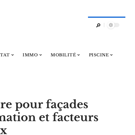
ITAT
IMMO
MOBILITÉ
PISCINE
ure pour façades
mation et facteurs
ix